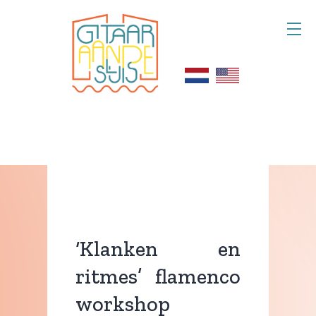
Skip
to
content
Gitaar
25.10.2025
aan
de
sluis
‘Klanken en
ritmes’ flamenco
workshop